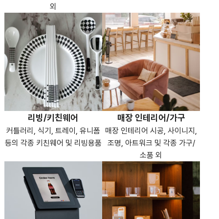
외
리빙/키친웨어
매장 인테리어/가구
커틀러리, 식기, 트레이, 유니폼
매장 인테리어 시공, 사이니지,
등의 각종 키친웨어 및 리빙용품
조명, 아트워크 및 각종 가구/
소품 외